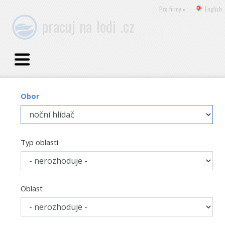
Pro firmy ▸
English
pracuj
na
lodi
.cz
Obor
Typ oblasti
Oblast