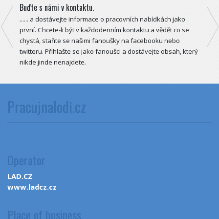
Buďte s námi v kontaktu.
Říční 
...... a dostávejte informace o pracovních nabídkách jako
Sezóna
první. Chcete-li být v každodenním kontaktu a vědět co se
o prác
chystá, staňte se našimi fanoušky na facebooku nebo
regist
twitteru. Přihlašte se jako fanoušci a dostávejte obsah, který
Těšíme
nikde jinde nenajdete.
Pracujnalodi.cz
Operator
LAD.CZ
www.ladcz.cz
Place of business